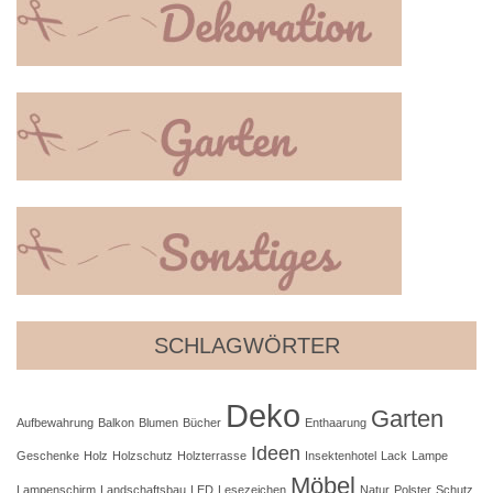
SCHLAGWÖRTER
Deko
Garten
Aufbewahrung
Balkon
Blumen
Bücher
Enthaarung
Ideen
Geschenke
Holz
Holzschutz
Holzterrasse
Insektenhotel
Lack
Lampe
Möbel
Lampenschirm
Landschaftsbau
LED
Lesezeichen
Natur
Polster
Schutz