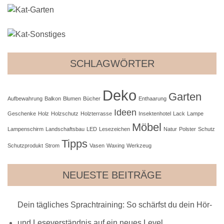
SCHLAGWÖRTER
Deko
Garten
Aufbewahrung
Balkon
Blumen
Bücher
Enthaarung
Ideen
Geschenke
Holz
Holzschutz
Holzterrasse
Insektenhotel
Lack
Lampe
Möbel
Lampenschirm
Landschaftsbau
LED
Lesezeichen
Natur
Polster
Schutz
Tipps
Schutzprodukt
Strom
Vasen
Waxing
Werkzeug
NEUESTE BEITRÄGE
Dein tägliches Sprachtraining: So schärfst du dein Hör-
und Leseverständnis auf ein neues Level