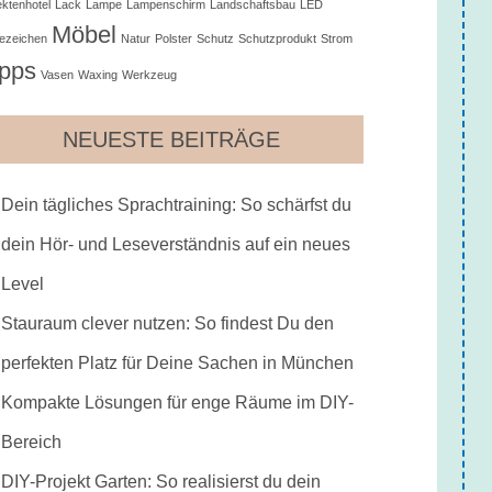
ektenhotel
Lack
Lampe
Lampenschirm
Landschaftsbau
LED
Möbel
ezeichen
Natur
Polster
Schutz
Schutzprodukt
Strom
ipps
Vasen
Waxing
Werkzeug
NEUESTE BEITRÄGE
Dein tägliches Sprachtraining: So schärfst du
dein Hör- und Leseverständnis auf ein neues
Level
Stauraum clever nutzen: So findest Du den
perfekten Platz für Deine Sachen in München
Kompakte Lösungen für enge Räume im DIY-
Bereich
DIY-Projekt Garten: So realisierst du dein