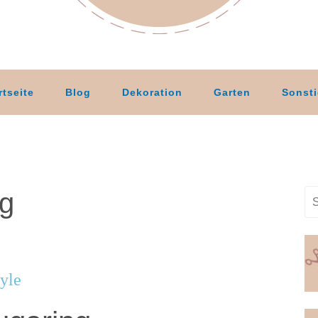
rtseite
Blog
Dekoration
Garten
Sonst
g
tyle