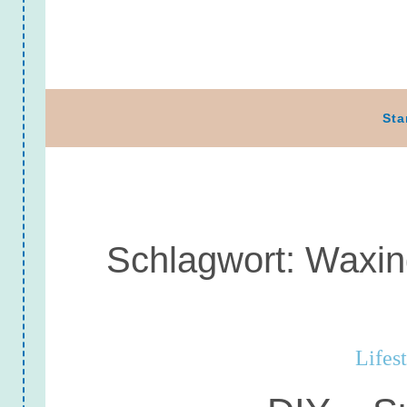
Sta
Schlagwort:
Waxin
Lifes