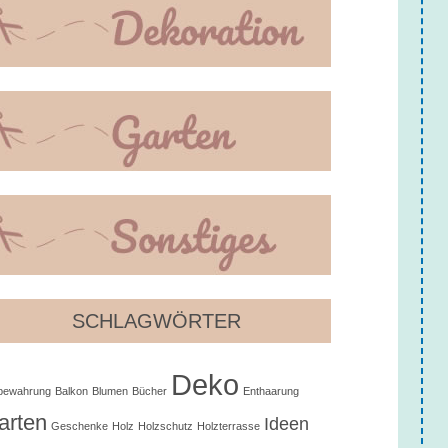
SCHLAGWÖRTER
Deko
bewahrung
Balkon
Blumen
Bücher
Enthaarung
arten
Ideen
Geschenke
Holz
Holzschutz
Holzterrasse