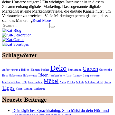
deine Umsätze steigern? Ein wichtiges Instrument ist in diesem
Zusammenhang digitales Marketing. Das sogenannte digitale
Marketing ist eine Marketingstrategie, die digitale Kanäle nutzt, um
Verbraucher zu erreichen. Viele Marketingexperten glauben, dass
sich das Marketing
Read More
Schlagwörter
Deko
Garten
Aufbewahrung
Balkon
Blumen
Bücher
Enthaarung
Geschenke
Ideen
Holz
Holzschutz
Holzterrasse
Insektenhotel
Lack
Lampe
Lampenschirm
Möbel
Landschaftsbau
LED
Lesezeichen
Natur
Polster
Schutz
Schutzprodukt
Strom
Tipps
Vasen
Waxing
Werkzeug
Neueste Beiträge
Dein tägliches Sprachtraining: So schärfst du dein Hör- und