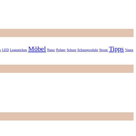
Möbel
Tipps
u
LED
Lesezeichen
Natur
Polster
Schutz
Schutzprodukt
Strom
Vasen