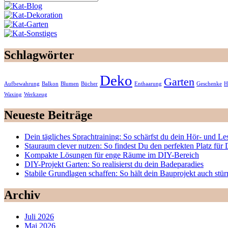
Schlagwörter
Deko
Garten
Aufbewahrung
Balkon
Blumen
Bücher
Enthaarung
Geschenke
H
Waxing
Werkzeug
Neueste Beiträge
Dein tägliches Sprachtraining: So schärfst du dein Hör- und Le
Stauraum clever nutzen: So findest Du den perfekten Platz fü
Kompakte Lösungen für enge Räume im DIY-Bereich
DIY-Projekt Garten: So realisierst du dein Badeparadies
Stabile Grundlagen schaffen: So hält dein Bauprojekt auch stü
Archiv
Juli 2026
Mai 2026