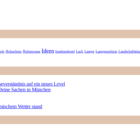
Ideen
olz
Holzschutz
Holzterrasse
Insektenhotel
Lack
Lampe
Lampenschirm
Landschaftsba
severständnis auf ein neues Level
r Deine Sachen in München
rmischem Wetter stand