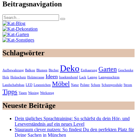
Beitragsnavigation
Schlagwörter
Deko
Garten
Aufbewahrung
Balkon
Blumen
Bücher
Enthaarung
Geschenke
Ideen
Holz
Holzschutz
Holzterrasse
Insektenhotel
Lack
Lampe
Lampenschirm
Möbel
Landschaftsbau
LED
Lesezeichen
Natur
Polster
Schutz
Schutzprodukt
Strom
Tipps
Vasen
Waxing
Werkzeug
Neueste Beiträge
Dein tägliches Sprachtraining: So schärfst du dein Hör- und
Leseverständnis auf ein neues Level
Stauraum clever nutzen: So findest Du den perfekten Platz für
Deine Sachen in München