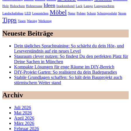
Ideen
Holz
Holzschutz
Holzterrasse
Insektenhotel
Lack
Lampe
Lampenschirm
Möbel
Landschaftsbau
LED
Lesezeichen
Natur
Polster
Schutz
Schutzprodukt
Strom
Tipps
Vasen
Waxing
Werkzeug
Neueste Beiträge
Dein tägliches Sprachtraining: So schärfst du dein Hör- und
Leseverständnis auf ein neues Level
Stauraum clever nutzen: So findest Du den perfekten Platz für
Deine Sachen in München
Kompakte Lösungen für enge Räume im DIY-Bereich
DIY-Projekt Garten: So realisierst du dein Badeparadies
Stabile Grundlagen schaffen: So hält dein Bauprojekt auch
stürmischem Wetter stand
Archiv
Juli 2026
Mai 2026
April 2026
März 2026
Februar 2026