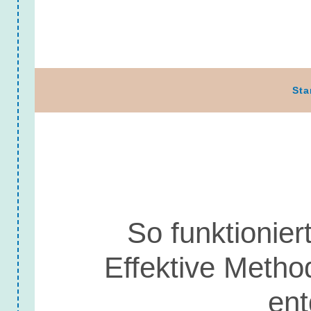
Sta
So funktionier
Effektive Metho
en