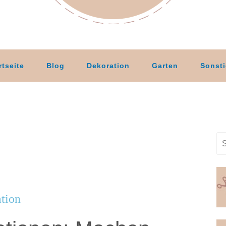
rtseite
Blog
Dekoration
Garten
Sonst
tion