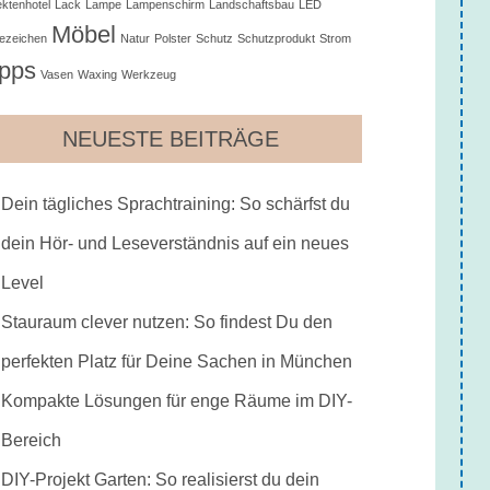
ektenhotel
Lack
Lampe
Lampenschirm
Landschaftsbau
LED
Möbel
ezeichen
Natur
Polster
Schutz
Schutzprodukt
Strom
ipps
Vasen
Waxing
Werkzeug
NEUESTE BEITRÄGE
Dein tägliches Sprachtraining: So schärfst du
dein Hör- und Leseverständnis auf ein neues
Level
Stauraum clever nutzen: So findest Du den
perfekten Platz für Deine Sachen in München
Kompakte Lösungen für enge Räume im DIY-
Bereich
DIY-Projekt Garten: So realisierst du dein