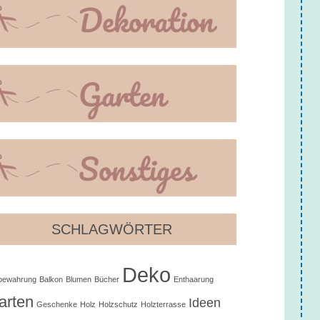
SCHLAGWÖRTER
Deko
bewahrung
Balkon
Blumen
Bücher
Enthaarung
arten
Ideen
Geschenke
Holz
Holzschutz
Holzterrasse