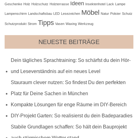
Ideen
Geschenke
Holz
Holzschutz
Holzterrasse
Insektenhotel
Lack
Lampe
Möbel
Lampenschirm
Landschaftsbau
LED
Lesezeichen
Natur
Polster
Schutz
Tipps
Schutzprodukt
Strom
Vasen
Waxing
Werkzeug
NEUESTE BEITRÄGE
Dein tägliches Sprachtraining: So schärfst du dein Hör-
und Leseverständnis auf ein neues Level
Stauraum clever nutzen: So findest Du den perfekten
Platz für Deine Sachen in München
Kompakte Lösungen für enge Räume im DIY-Bereich
DIY-Projekt Garten: So realisierst du dein Badeparadies
Stabile Grundlagen schaffen: So hält dein Bauprojekt
auch stürmischem Wetter stand