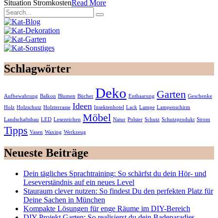
Situation Stromkosten
Read More
Schlagwörter
Deko
Garten
Aufbewahrung
Balkon
Blumen
Bücher
Enthaarung
Geschenke
Ideen
Holz
Holzschutz
Holzterrasse
Insektenhotel
Lack
Lampe
Lampenschirm
Möbel
Landschaftsbau
LED
Lesezeichen
Natur
Polster
Schutz
Schutzprodukt
Strom
Tipps
Vasen
Waxing
Werkzeug
Neueste Beiträge
Dein tägliches Sprachtraining: So schärfst du dein Hör- und
Leseverständnis auf ein neues Level
Stauraum clever nutzen: So findest Du den perfekten Platz für
Deine Sachen in München
Kompakte Lösungen für enge Räume im DIY-Bereich
DIY-Projekt Garten: So realisierst du dein Badeparadies