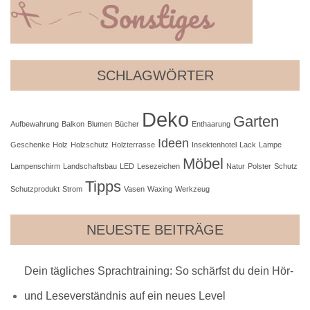
SCHLAGWÖRTER
Deko
Garten
Aufbewahrung
Balkon
Blumen
Bücher
Enthaarung
Ideen
Geschenke
Holz
Holzschutz
Holzterrasse
Insektenhotel
Lack
Lampe
Möbel
Lampenschirm
Landschaftsbau
LED
Lesezeichen
Natur
Polster
Schutz
Tipps
Schutzprodukt
Strom
Vasen
Waxing
Werkzeug
NEUESTE BEITRÄGE
Dein tägliches Sprachtraining: So schärfst du dein Hör-
und Leseverständnis auf ein neues Level