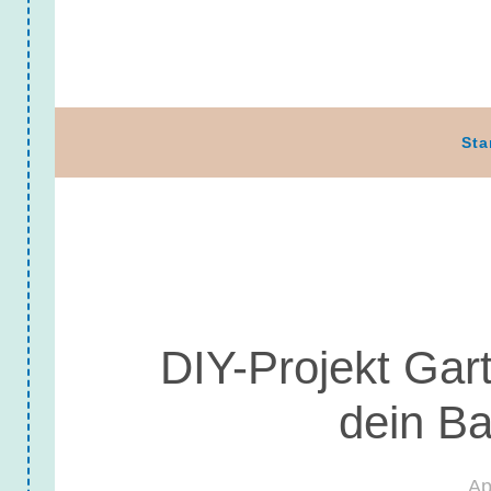
Sta
DIY-Projekt Gart
dein B
Ap