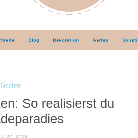
rtseite
Blog
Dekoration
Garten
Sonst
Garten
en: So realisierst du
adeparadies
ril 27, 2026