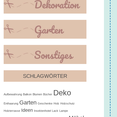
SCHLAGWÖRTER
Deko
Aufbewahrung
Balkon
Blumen
Bücher
Garten
Enthaarung
Geschenke
Holz
Holzschutz
Ideen
Holzterrasse
Insektenhotel
Lack
Lampe