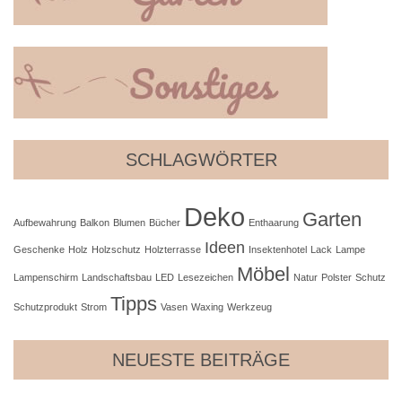
SCHLAGWÖRTER
Deko
Garten
Aufbewahrung
Balkon
Blumen
Bücher
Enthaarung
Ideen
Geschenke
Holz
Holzschutz
Holzterrasse
Insektenhotel
Lack
Lampe
Möbel
Lampenschirm
Landschaftsbau
LED
Lesezeichen
Natur
Polster
Schutz
Tipps
Schutzprodukt
Strom
Vasen
Waxing
Werkzeug
NEUESTE BEITRÄGE