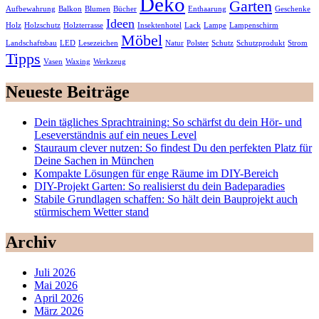
Deko
Garten
Aufbewahrung
Balkon
Blumen
Bücher
Enthaarung
Geschenke
Ideen
Holz
Holzschutz
Holzterrasse
Insektenhotel
Lack
Lampe
Lampenschirm
Möbel
Landschaftsbau
LED
Lesezeichen
Natur
Polster
Schutz
Schutzprodukt
Strom
Tipps
Vasen
Waxing
Werkzeug
Neueste Beiträge
Dein tägliches Sprachtraining: So schärfst du dein Hör- und
Leseverständnis auf ein neues Level
Stauraum clever nutzen: So findest Du den perfekten Platz für
Deine Sachen in München
Kompakte Lösungen für enge Räume im DIY-Bereich
DIY-Projekt Garten: So realisierst du dein Badeparadies
Stabile Grundlagen schaffen: So hält dein Bauprojekt auch
stürmischem Wetter stand
Archiv
Juli 2026
Mai 2026
April 2026
März 2026