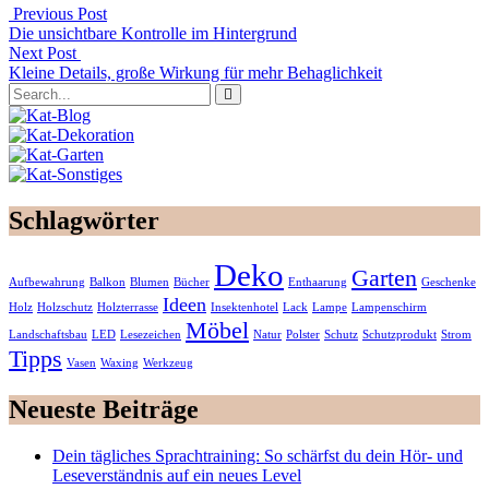
Previous Post
Die unsichtbare Kontrolle im Hintergrund
Next Post
Kleine Details, große Wirkung für mehr Behaglichkeit
Schlagwörter
Deko
Garten
Aufbewahrung
Balkon
Blumen
Bücher
Enthaarung
Geschenke
Ideen
Holz
Holzschutz
Holzterrasse
Insektenhotel
Lack
Lampe
Lampenschirm
Möbel
Landschaftsbau
LED
Lesezeichen
Natur
Polster
Schutz
Schutzprodukt
Strom
Tipps
Vasen
Waxing
Werkzeug
Neueste Beiträge
Dein tägliches Sprachtraining: So schärfst du dein Hör- und
Leseverständnis auf ein neues Level