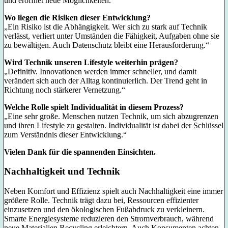
und eröffnet neue Möglichkeiten.“
Wo liegen die Risiken dieser Entwicklung?
„Ein Risiko ist die Abhängigkeit. Wer sich zu stark auf Technik
verlässt, verliert unter Umständen die Fähigkeit, Aufgaben ohne sie
zu bewältigen. Auch Datenschutz bleibt eine Herausforderung.“
Wird Technik unseren Lifestyle weiterhin prägen?
„Definitiv. Innovationen werden immer schneller, und damit
verändert sich auch der Alltag kontinuierlich. Der Trend geht in
Richtung noch stärkerer Vernetzung.“
Welche Rolle spielt Individualität in diesem Prozess?
„Eine sehr große. Menschen nutzen Technik, um sich abzugrenzen
und ihren Lifestyle zu gestalten. Individualität ist dabei der Schlüssel
zum Verständnis dieser Entwicklung.“
Vielen Dank für die spannenden Einsichten.
Nachhaltigkeit und Technik
Neben Komfort und Effizienz spielt auch Nachhaltigkeit eine immer
größere Rolle. Technik trägt dazu bei, Ressourcen effizienter
einzusetzen und den ökologischen Fußabdruck zu verkleinern.
Smarte Energiesysteme reduzieren den Stromverbrauch, während
neue Materialien Recycling erleichtern. Auch Konsumenten achten