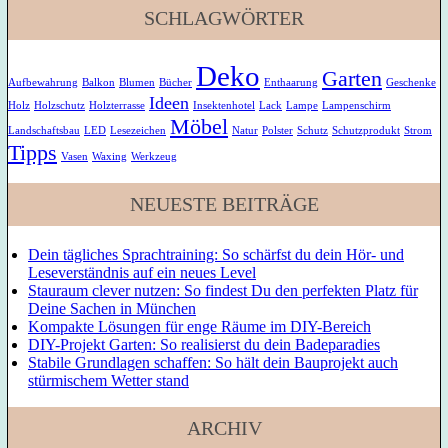
SCHLAGWÖRTER
Deko
Garten
Aufbewahrung
Balkon
Blumen
Bücher
Enthaarung
Geschenke
Ideen
Holz
Holzschutz
Holzterrasse
Insektenhotel
Lack
Lampe
Lampenschirm
Möbel
Landschaftsbau
LED
Lesezeichen
Natur
Polster
Schutz
Schutzprodukt
Strom
Tipps
Vasen
Waxing
Werkzeug
NEUESTE BEITRÄGE
Dein tägliches Sprachtraining: So schärfst du dein Hör- und
Leseverständnis auf ein neues Level
Stauraum clever nutzen: So findest Du den perfekten Platz für
Deine Sachen in München
Kompakte Lösungen für enge Räume im DIY-Bereich
DIY-Projekt Garten: So realisierst du dein Badeparadies
Stabile Grundlagen schaffen: So hält dein Bauprojekt auch
stürmischem Wetter stand
ARCHIV