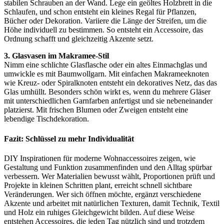
stabilen Schrauben an der Wand. Lege ein geöltes Holzbrett in die
Schlaufen, und schon entsteht ein kleines Regal für Pflanzen,
Bücher oder Dekoration. Variiere die Länge der Streifen, um die
Höhe individuell zu bestimmen. So entsteht ein Accessoire, das
Ordnung schafft und gleichzeitig Akzente setzt.
3. Glasvasen im Makramee-Stil
Nimm eine schlichte Glasflasche oder ein altes Einmachglas und
umwickle es mit Baumwollgarn. Mit einfachen Makrameeknoten
wie Kreuz- oder Spiralknoten entsteht ein dekoratives Netz, das das
Glas umhüllt. Besonders schön wirkt es, wenn du mehrere Gläser
mit unterschiedlichen Garnfarben anfertigst und sie nebeneinander
platzierst. Mit frischen Blumen oder Zweigen entsteht eine
lebendige Tischdekoration.
Fazit: Schlüssel zu mehr Individualität
DIY Inspirationen für moderne Wohnaccessoires zeigen, wie
Gestaltung und Funktion zusammenfinden und den Alltag spürbar
verbessern. Wer Materialien bewusst wählt, Proportionen prüft und
Projekte in kleinen Schritten plant, erreicht schnell sichtbare
Veränderungen. Wer sich öffnen möchte, ergänzt verschiedene
Akzente und arbeitet mit natürlichen Texturen, damit Technik, Textil
und Holz ein ruhiges Gleichgewicht bilden. Auf diese Weise
entstehen Accessoires, die jeden Tag nützlich sind und trotzdem