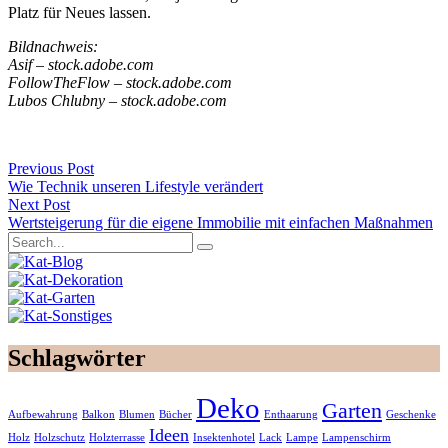
Platz für Neues lassen.
Bildnachweis:
Asif – stock.adobe.com
FollowTheFlow – stock.adobe.com
Lubos Chlubny – stock.adobe.com
Previous Post
Wie Technik unseren Lifestyle verändert
Next Post
Wertsteigerung für die eigene Immobilie mit einfachen Maßnahmen
Schlagwörter
Deko
Garten
Aufbewahrung
Balkon
Blumen
Bücher
Enthaarung
Geschenke
Ideen
Holz
Holzschutz
Holzterrasse
Insektenhotel
Lack
Lampe
Lampenschirm