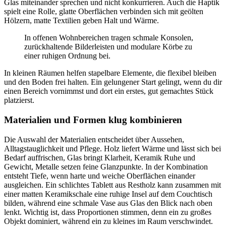
Glas miteinander sprechen und nicht konkurrieren. Auch die Haptik
spielt eine Rolle, glatte Oberflächen verbinden sich mit geölten
Hölzern, matte Textilien geben Halt und Wärme.
In offenen Wohnbereichen tragen schmale Konsolen,
zurückhaltende Bilderleisten und modulare Körbe zu
einer ruhigen Ordnung bei.
In kleinen Räumen helfen stapelbare Elemente, die flexibel bleiben
und den Boden frei halten. Ein gelungener Start gelingt, wenn du dir
einen Bereich vornimmst und dort ein erstes, gut gemachtes Stück
platzierst.
Materialien und Formen klug kombinieren
Die Auswahl der Materialien entscheidet über Aussehen,
Alltagstauglichkeit und Pflege. Holz liefert Wärme und lässt sich bei
Bedarf auffrischen, Glas bringt Klarheit, Keramik Ruhe und
Gewicht, Metalle setzen feine Glanzpunkte. In der Kombination
entsteht Tiefe, wenn harte und weiche Oberflächen einander
ausgleichen. Ein schlichtes Tablett aus Restholz kann zusammen mit
einer matten Keramikschale eine ruhige Insel auf dem Couchtisch
bilden, während eine schmale Vase aus Glas den Blick nach oben
lenkt. Wichtig ist, dass Proportionen stimmen, denn ein zu großes
Objekt dominiert, während ein zu kleines im Raum verschwindet.