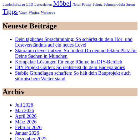
Möbel
Landschaftsbau
LED
Lesezeichen
Natur
Polster
Schutz
Schutzprodukt
Strom
Tipps
Vasen
Waxing
Werkzeug
Neueste Beiträge
Dein tägliches Sprachtraining: So schärfst du dein Hör- und
Leseverständnis auf ein neues Level
Stauraum clever nutzen: So findest Du den perfekten Platz für
Deine Sachen in München
Kompakte Lösungen für enge Räume im DIY-Bereich
DIY-Projekt Garten: So realisierst du dein Badeparadies
Stabile Grundlagen schaffen: So hält dein Bauprojekt auch
stürmischem Wetter stand
Archiv
Juli 2026
Mai 2026
April 2026
März 2026
Februar 2026
Januar 2026
Dezember 2025