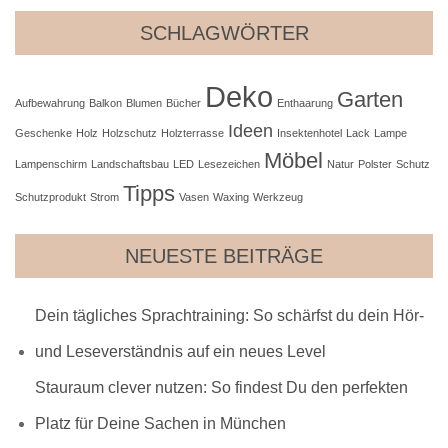
SCHLAGWÖRTER
Deko
Garten
Aufbewahrung
Balkon
Blumen
Bücher
Enthaarung
Ideen
Geschenke
Holz
Holzschutz
Holzterrasse
Insektenhotel
Lack
Lampe
Möbel
Lampenschirm
Landschaftsbau
LED
Lesezeichen
Natur
Polster
Schutz
Tipps
Schutzprodukt
Strom
Vasen
Waxing
Werkzeug
NEUESTE BEITRÄGE
Dein tägliches Sprachtraining: So schärfst du dein Hör-
und Leseverständnis auf ein neues Level
Stauraum clever nutzen: So findest Du den perfekten
Platz für Deine Sachen in München