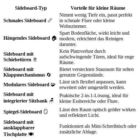
Sideboard-Typ
Vorteile für kleine Räume
Nimmt wenig Tiefe ein, passt perfekt
Schmales Sideboard
📏
in schmale Flure oder kleine
Wohnzimmer.
Spart Bodenfläche, wirkt leicht und
Hängendes Sideboard
🏠
modern, erleichtert das Reinigen
darunter.
Kein Platzverlust durch
Sideboard mit
aufschwingende Türen, ideal für enge
Schiebetüren
🚪
Räume.
Sideboard mit
Bietet versteckten Stauraum für selten
Klappmechanismus
🔄
genutzte Gegenstände.
Lässt sich flexibel anpassen, kann
Modulares Sideboard
🧩
erweitert oder umgestellt werden.
Sideboard mit
Praktische 2-in-1-Lösung, ideal für
integrierter Sitzbank
🪑
kleine Essbereiche oder Flure.
Lässt den Raum optisch größer wirken
Spiegel-Sideboard
🪞
und reflektiert Licht.
Sideboard mit
Funktioniert als Mini-Schreibtisch oder
ausklappbarer
zusätzliche Ablage.
Tischplatte
🍽️