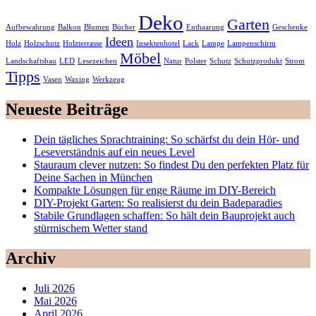
Deko
Garten
Aufbewahrung
Balkon
Blumen
Bücher
Enthaarung
Geschenke
Ideen
Holz
Holzschutz
Holzterrasse
Insektenhotel
Lack
Lampe
Lampenschirm
Möbel
Landschaftsbau
LED
Lesezeichen
Natur
Polster
Schutz
Schutzprodukt
Strom
Tipps
Vasen
Waxing
Werkzeug
Neueste Beiträge
Dein tägliches Sprachtraining: So schärfst du dein Hör- und
Leseverständnis auf ein neues Level
Stauraum clever nutzen: So findest Du den perfekten Platz für
Deine Sachen in München
Kompakte Lösungen für enge Räume im DIY-Bereich
DIY-Projekt Garten: So realisierst du dein Badeparadies
Stabile Grundlagen schaffen: So hält dein Bauprojekt auch
stürmischem Wetter stand
Archiv
Juli 2026
Mai 2026
April 2026