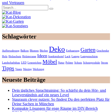
und Vertrauen
Schlagwörter
Deko
Garten
Aufbewahrung
Balkon
Blumen
Bücher
Enthaarung
Geschenke
Ideen
Holz
Holzschutz
Holzterrasse
Insektenhotel
Lack
Lampe
Lampenschirm
Möbel
Landschaftsbau
LED
Lesezeichen
Natur
Polster
Schutz
Schutzprodukt
Strom
Tipps
Vasen
Waxing
Werkzeug
Neueste Beiträge
Dein tägliches Sprachtraining: So schärfst du dein Hör- und
Leseverständnis auf ein neues Level
Stauraum clever nutzen: So findest Du den perfekten Platz für
Deine Sachen in München
Kompakte Lösungen für enge Räume im DIY-Bereich