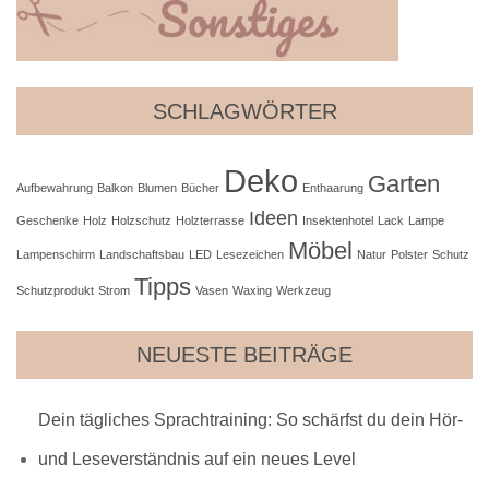
SCHLAGWÖRTER
Deko
Garten
Aufbewahrung
Balkon
Blumen
Bücher
Enthaarung
Ideen
Geschenke
Holz
Holzschutz
Holzterrasse
Insektenhotel
Lack
Lampe
Möbel
Lampenschirm
Landschaftsbau
LED
Lesezeichen
Natur
Polster
Schutz
Tipps
Schutzprodukt
Strom
Vasen
Waxing
Werkzeug
NEUESTE BEITRÄGE
Dein tägliches Sprachtraining: So schärfst du dein Hör-
und Leseverständnis auf ein neues Level