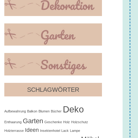
SCHLAGWÖRTER
Deko
Aufbewahrung
Balkon
Blumen
Bücher
Garten
Enthaarung
Geschenke
Holz
Holzschutz
Ideen
Holzterrasse
Insektenhotel
Lack
Lampe