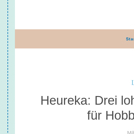
Sta
Heureka: Drei l
für Hob
Mä