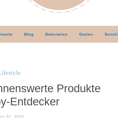
rtseite
Blog
Dekoration
Garten
Sonst
Lifestyle
ohnenswerte Produkte
by-Entdecker
rz 31, 2022