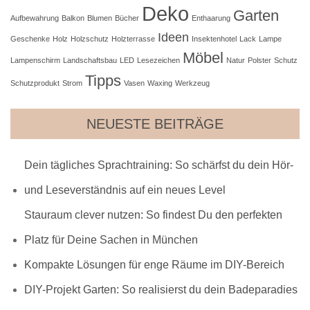
Deko
Garten
Aufbewahrung
Balkon
Blumen
Bücher
Enthaarung
Ideen
Geschenke
Holz
Holzschutz
Holzterrasse
Insektenhotel
Lack
Lampe
Möbel
Lampenschirm
Landschaftsbau
LED
Lesezeichen
Natur
Polster
Schutz
Tipps
Schutzprodukt
Strom
Vasen
Waxing
Werkzeug
NEUESTE BEITRÄGE
Dein tägliches Sprachtraining: So schärfst du dein Hör-
und Leseverständnis auf ein neues Level
Stauraum clever nutzen: So findest Du den perfekten
Platz für Deine Sachen in München
Kompakte Lösungen für enge Räume im DIY-Bereich
DIY-Projekt Garten: So realisierst du dein Badeparadies