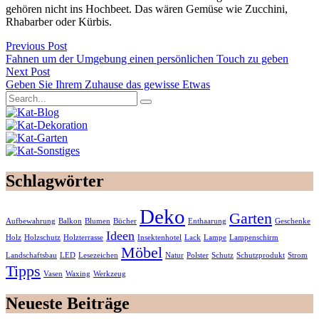
gehören nicht ins Hochbeet. Das wären Gemüse wie Zucchini,
Rhabarber oder Kürbis.
Previous Post
Fahnen um der Umgebung einen persönlichen Touch zu geben
Next Post
Geben Sie Ihrem Zuhause das gewisse Etwas
Schlagwörter
Deko
Garten
Aufbewahrung
Balkon
Blumen
Bücher
Enthaarung
Geschenke
Ideen
Holz
Holzschutz
Holzterrasse
Insektenhotel
Lack
Lampe
Lampenschirm
Möbel
Landschaftsbau
LED
Lesezeichen
Natur
Polster
Schutz
Schutzprodukt
Strom
Tipps
Vasen
Waxing
Werkzeug
Neueste Beiträge