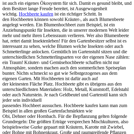
ist auch ein eigenes Ökosystem für sich. Damit es gesund bleibt, und
dem Besitzer lange Freude bereitet, ist Ausgewogenheit
wichtig.
Hochbeete kaufen
ist ein richtiger Schritt. In
den Hochbeeten können sowohl Kräuter-, als auch Blumenbeete
angelegt werden. Ein Blumenhochbeet zum Beispiel, ist ein
Anziehungspunkt für Insekten, die in unserer modernen Welt leider
mehr und mehr ihren Lebensraum verlieren. Wer also Blumenbeete
hat, rettet damit Insektenleben! Für den Gartenbesitzer selbst ist es
interessant zu sehen, welche Blumen welche Insekten oder auch
Schmetterlinge anlocken. Gemütlich im Gartenstuhl sitzen und die
unterschiedlichen Schmetterlingsarten vor der eigenen Nase zählen:
ein Traum! Kräuter- und Gemüsehochbeete schaffen nicht nur
Atmosphäre, sondern machen auch den sommerlichen Speiseplan
bunter. Nichts schmeckt so gut wie Selbstgezogenes aus dem
eigenen Garten. Mit Hochbeeten ist dafür auch auf
der kleinesten Fläche Platz. Hochbeete gibt es übrigens aus den
unterschiedlichsten Materialien: Holz, Metall, Kunststoff, Edelstahl
oder auch Naturstein. Je nach Geldbeutel und Gartenstil kann sich
jeder sein individuell
passendes Hochbeet aussuchen. Hochbeete kaufen kann man zum
Beispiel in allen großen Gartenfachmärkten wie
Obi, Dehner oder Hornbach. Für die Bepflanzung gelten folgende
Grundregeln: Die größten Erträge versprechen Mischkulturen, also
beispielsweise Gurke gepaart mit Kräutern, Karotte mit Zwiebel,
oder Bohne mit Bohnenkraut. Große und raumgreifende Pflanzen