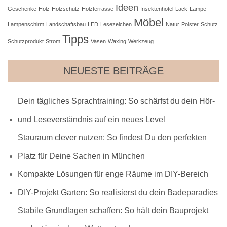
Ideen
Geschenke
Holz
Holzschutz
Holzterrasse
Insektenhotel
Lack
Lampe
Möbel
Lampenschirm
Landschaftsbau
LED
Lesezeichen
Natur
Polster
Schutz
Tipps
Schutzprodukt
Strom
Vasen
Waxing
Werkzeug
NEUESTE BEITRÄGE
Dein tägliches Sprachtraining: So schärfst du dein Hör-
und Leseverständnis auf ein neues Level
Stauraum clever nutzen: So findest Du den perfekten
Platz für Deine Sachen in München
Kompakte Lösungen für enge Räume im DIY-Bereich
DIY-Projekt Garten: So realisierst du dein Badeparadies
Stabile Grundlagen schaffen: So hält dein Bauprojekt