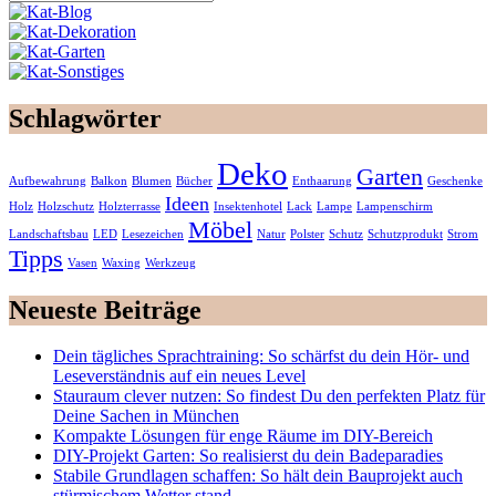
Schlagwörter
Deko
Garten
Aufbewahrung
Balkon
Blumen
Bücher
Enthaarung
Geschenke
Ideen
Holz
Holzschutz
Holzterrasse
Insektenhotel
Lack
Lampe
Lampenschirm
Möbel
Landschaftsbau
LED
Lesezeichen
Natur
Polster
Schutz
Schutzprodukt
Strom
Tipps
Vasen
Waxing
Werkzeug
Neueste Beiträge
Dein tägliches Sprachtraining: So schärfst du dein Hör- und
Leseverständnis auf ein neues Level
Stauraum clever nutzen: So findest Du den perfekten Platz für
Deine Sachen in München
Kompakte Lösungen für enge Räume im DIY-Bereich
DIY-Projekt Garten: So realisierst du dein Badeparadies
Stabile Grundlagen schaffen: So hält dein Bauprojekt auch
stürmischem Wetter stand