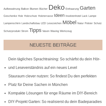
Deko
Garten
Aufbewahrung
Balkon
Blumen
Bücher
Enthaarung
Ideen
Geschenke
Holz
Holzschutz
Holzterrasse
Insektenhotel
Lack
Lampe
Möbel
Lampenschirm
Landschaftsbau
LED
Lesezeichen
Natur
Polster
Schutz
Tipps
Schutzprodukt
Strom
Vasen
Waxing
Werkzeug
NEUESTE BEITRÄGE
Dein tägliches Sprachtraining: So schärfst du dein Hör-
und Leseverständnis auf ein neues Level
Stauraum clever nutzen: So findest Du den perfekten
Platz für Deine Sachen in München
Kompakte Lösungen für enge Räume im DIY-Bereich
DIY-Projekt Garten: So realisierst du dein Badeparadies