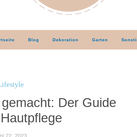
rtseite
Blog
Dekoration
Garten
Sonst
Lifestyle
t gemacht: Der Guide
-Hautpflege
ni 22, 2023