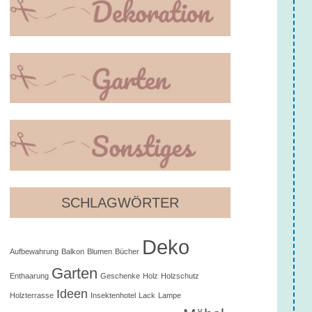
SCHLAGWÖRTER
Deko
Aufbewahrung
Balkon
Blumen
Bücher
Garten
Enthaarung
Geschenke
Holz
Holzschutz
Ideen
Holzterrasse
Insektenhotel
Lack
Lampe