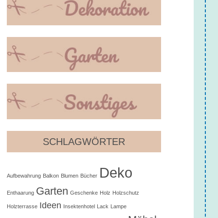
SCHLAGWÖRTER
Deko
Aufbewahrung
Balkon
Blumen
Bücher
Garten
Enthaarung
Geschenke
Holz
Holzschutz
Ideen
Holzterrasse
Insektenhotel
Lack
Lampe