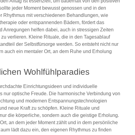
den Alltag ist essenziell, um dauerhaft von den positiven
 sollte jeder Moment bewusst genossen und in den
ter Rhythmus mit verschiedenen Behandlungen, wie
herapie oder entspannenden Bädern, fördert das
d Anregungen helfen dabei, auch in stressigen Zeiten
u verlieren. Kleine Rituale, die in den Tagesablauf
andteil der Selbstfürsorge werden. So entsteht nicht nur
n auch ein mentaler Ort, an dem Ruhe und Erholung
ichen Wohlfühlparadies
urchdachte Einrichtungsideen und individuelle
als nur optische Freude. Die harmonische Verbindung von
leuchtung und modernen Entspannungstechnologien
 und neue Kraft zu schöpfen. Kleine Rituale und
r die körperliche, sondern auch die geistige Erholung.
rt, an dem jeder Moment zählt und in dem persönliche
Raum lädt dazu ein, den eigenen Rhythmus zu finden