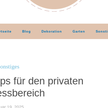
rtseite
Blog
Dekoration
Garten
Sonst
onstiges
s für den privaten
essbereich
uar 19, 2025