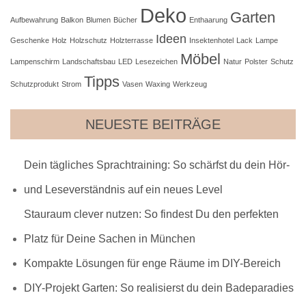
Deko
Garten
Aufbewahrung
Balkon
Blumen
Bücher
Enthaarung
Ideen
Geschenke
Holz
Holzschutz
Holzterrasse
Insektenhotel
Lack
Lampe
Möbel
Lampenschirm
Landschaftsbau
LED
Lesezeichen
Natur
Polster
Schutz
Tipps
Schutzprodukt
Strom
Vasen
Waxing
Werkzeug
NEUESTE BEITRÄGE
Dein tägliches Sprachtraining: So schärfst du dein Hör-
und Leseverständnis auf ein neues Level
Stauraum clever nutzen: So findest Du den perfekten
Platz für Deine Sachen in München
Kompakte Lösungen für enge Räume im DIY-Bereich
DIY-Projekt Garten: So realisierst du dein Badeparadies