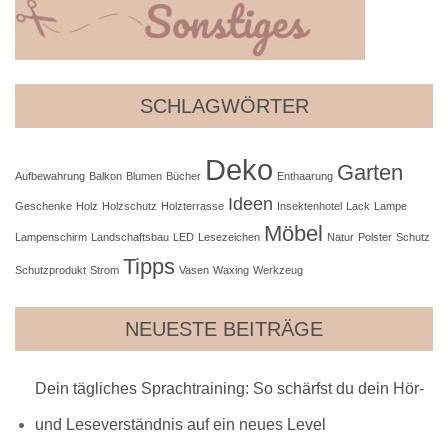
SCHLAGWÖRTER
Deko
Garten
Aufbewahrung
Balkon
Blumen
Bücher
Enthaarung
Ideen
Geschenke
Holz
Holzschutz
Holzterrasse
Insektenhotel
Lack
Lampe
Möbel
Lampenschirm
Landschaftsbau
LED
Lesezeichen
Natur
Polster
Schutz
Tipps
Schutzprodukt
Strom
Vasen
Waxing
Werkzeug
NEUESTE BEITRÄGE
Dein tägliches Sprachtraining: So schärfst du dein Hör-
und Leseverständnis auf ein neues Level