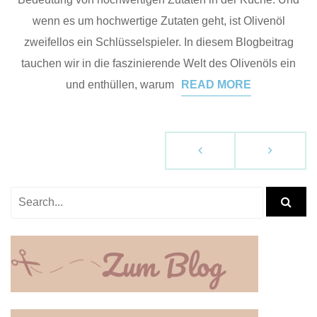
wenn es um hochwertige Zutaten geht, ist Olivenöl
zweifellos ein Schlüsselspieler. In diesem Blogbeitrag
tauchen wir in die faszinierende Welt des Olivenöls ein
und enthüllen, warum
READ MORE
B
e
i
t
r
a
g