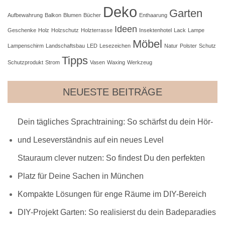
Deko
Garten
Aufbewahrung
Balkon
Blumen
Bücher
Enthaarung
Ideen
Geschenke
Holz
Holzschutz
Holzterrasse
Insektenhotel
Lack
Lampe
Möbel
Lampenschirm
Landschaftsbau
LED
Lesezeichen
Natur
Polster
Schutz
Tipps
Schutzprodukt
Strom
Vasen
Waxing
Werkzeug
NEUESTE BEITRÄGE
Dein tägliches Sprachtraining: So schärfst du dein Hör-
und Leseverständnis auf ein neues Level
Stauraum clever nutzen: So findest Du den perfekten
Platz für Deine Sachen in München
Kompakte Lösungen für enge Räume im DIY-Bereich
DIY-Projekt Garten: So realisierst du dein Badeparadies