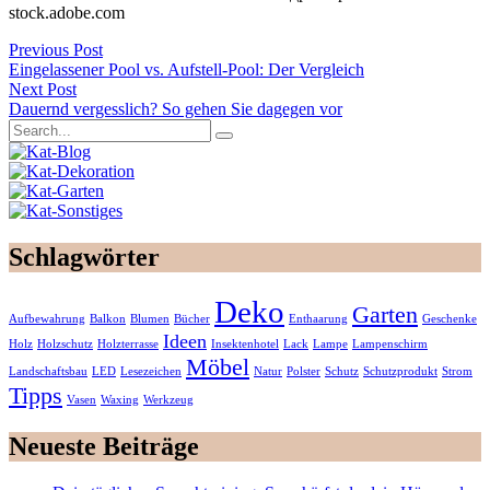
stock.adobe.com
Previous Post
Eingelassener Pool vs. Aufstell-Pool: Der Vergleich
Next Post
Dauernd vergesslich? So gehen Sie dagegen vor
Schlagwörter
Deko
Garten
Aufbewahrung
Balkon
Blumen
Bücher
Enthaarung
Geschenke
Ideen
Holz
Holzschutz
Holzterrasse
Insektenhotel
Lack
Lampe
Lampenschirm
Möbel
Landschaftsbau
LED
Lesezeichen
Natur
Polster
Schutz
Schutzprodukt
Strom
Tipps
Vasen
Waxing
Werkzeug
Neueste Beiträge