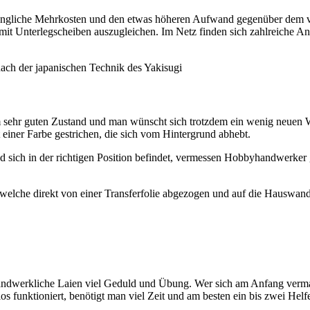
 anfängliche Mehrkosten und den etwas höheren Aufwand gegenüber dem v
it Unterlegscheiben auszugleichen. Im Netz finden sich zahlreiche An
nach der japanischen Technik des Yakisugi
inem sehr guten Zustand und man wünscht sich trotzdem ein wenig neuen
einer Farbe gestrichen, die sich vom Hintergrund abhebt.
nd sich in der richtigen Position befindet, vermessen Hobbyhandwerk
, welche direkt von einer Transferfolie abgezogen und auf die Hauswa
ndwerkliche Laien viel Geduld und Übung. Wer sich am Anfang vermalt, 
funktioniert, benötigt man viel Zeit und am besten ein bis zwei Helfe