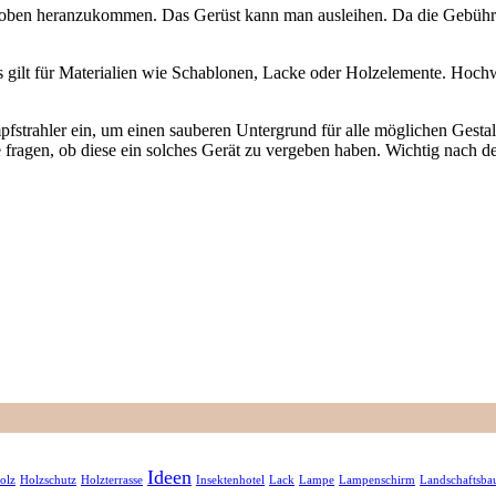
 oben heranzukommen. Das Gerüst kann man ausleihen. Da die Gebühren
s gilt für Materialien wie Schablonen, Lacke oder Holzelemente. Hoch
pfstrahler ein, um einen sauberen Untergrund für alle möglichen Gesta
agen, ob diese ein solches Gerät zu vergeben haben. Wichtig nach der
Ideen
olz
Holzschutz
Holzterrasse
Insektenhotel
Lack
Lampe
Lampenschirm
Landschaftsba