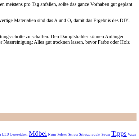
 meistens pro Tag anfallen, sollte das ganze Vorhaben gut geplant
wertige Materialien sind das A und O, damit das Ergebnis des DIY-
ltungsschritte zu schaffen. Den Dampfstrahler können Anfänger
 Nassreinigung: Alles gut trocknen lassen, bevor Farbe oder Holz
Möbel
Tipps
u
LED
Lesezeichen
Natur
Polster
Schutz
Schutzprodukt
Strom
Vasen