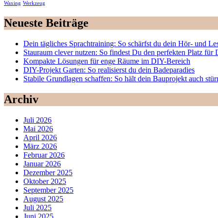
Waxing
Werkzeug
Neueste Beiträge
Dein tägliches Sprachtraining: So schärfst du dein Hör- und Le
Stauraum clever nutzen: So findest Du den perfekten Platz fü
Kompakte Lösungen für enge Räume im DIY-Bereich
DIY-Projekt Garten: So realisierst du dein Badeparadies
Stabile Grundlagen schaffen: So hält dein Bauprojekt auch stü
Archiv
Juli 2026
Mai 2026
April 2026
März 2026
Februar 2026
Januar 2026
Dezember 2025
Oktober 2025
September 2025
August 2025
Juli 2025
Juni 2025