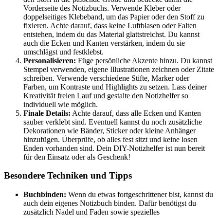
Vorderseite des Notizbuchs. Verwende Kleber oder
doppelseitiges Klebeband, um das Papier oder den Stoff zu
fixieren. Achte darauf, dass keine Luftblasen oder Falten
entstehen, indem du das Material glattstreichst. Du kannst
auch die Ecken und Kanten verstärken, indem du sie
umschlägst und festklebst.
Personalisieren:
Füge persönliche Akzente hinzu. Du kannst
Stempel verwenden, eigene Illustrationen zeichnen oder Zitate
schreiben. Verwende verschiedene Stifte, Marker oder
Farben, um Kontraste und Highlights zu setzen. Lass deiner
Kreativität freien Lauf und gestalte den Notizhelfer so
individuell wie möglich.
Finale Details:
Achte darauf, dass alle Ecken und Kanten
sauber verklebt sind. Eventuell kannst du noch zusätzliche
Dekorationen wie Bänder, Sticker oder kleine Anhänger
hinzufügen. Überprüfe, ob alles fest sitzt und keine losen
Enden vorhanden sind. Dein DIY-Notizhelfer ist nun bereit
für den Einsatz oder als Geschenk!
Besondere Techniken und Tipps
Buchbinden:
Wenn du etwas fortgeschrittener bist, kannst du
auch dein eigenes Notizbuch binden. Dafür benötigst du
zusätzlich Nadel und Faden sowie spezielles