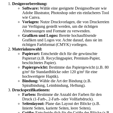
Designvorbereitung:
Software:
Wähle eine geeignete Designsoftware wie
Adobe Illustrator, Photoshop oder ein einfacheres Tool
wie Canva.
Vorlagen:
Nutze Druckvorlagen, die von Druckereien
zur Verfügung gestellt werden, um die richtigen
Abmessungen und Formate zu verwenden.
Grafiken und Logos:
Bereite hochauflösende
Grafiken und Logos vor. Achte darauf, dass sie im
richtigen Farbformat (CMYK) vorliegen.
Materialauswahl:
Papierart:
Entscheide dich für die gewünschte
Papierart (z.B. Recyclingpapier, Premium-Papier,
beschichtetes Papier).
Papiergewicht:
Bestimme das Papiergewicht (z.B. 80
g/m² für Standardblöcke oder 120 g/m² für eine
hochwertigere Haptik).
Bindung:
Wähle die Art der Bindung (z.B.
Spiralbindung, Leimbindung, Heftung).
Druckspezifikationen:
Farben:
Bestimme die Anzahl der Farben für den
Druck (1-Farb-, 2-Farb- oder Vollfarbdruck).
Seitenlayout:
Plane das Layout der Blöcke (z.B.
linierte Seiten, karierte Seiten, leere Seiten).
Größe:
Entscheide dich für die Größe der Blöcke (z.B.