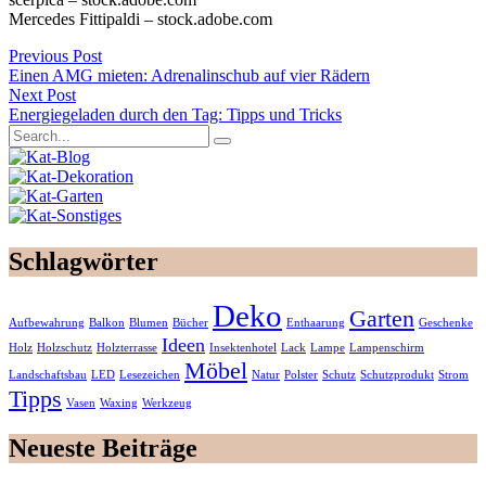
Mercedes Fittipaldi – stock.adobe.com
Previous Post
Einen AMG mieten: Adrenalinschub auf vier Rädern
Next Post
Energiegeladen durch den Tag: Tipps und Tricks
Schlagwörter
Deko
Garten
Aufbewahrung
Balkon
Blumen
Bücher
Enthaarung
Geschenke
Ideen
Holz
Holzschutz
Holzterrasse
Insektenhotel
Lack
Lampe
Lampenschirm
Möbel
Landschaftsbau
LED
Lesezeichen
Natur
Polster
Schutz
Schutzprodukt
Strom
Tipps
Vasen
Waxing
Werkzeug
Neueste Beiträge